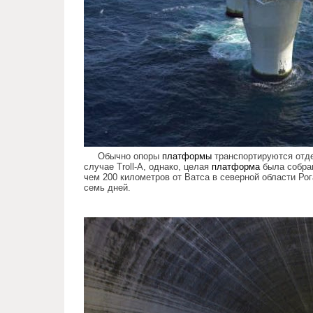
Обычно опоры
платформы
транспортируются отд
случае Troll-A, однако, целая
платформа
была собра
чем 200 километров от Ватса в северной области Рог
семь дней.
the_largest_facility_driven_man