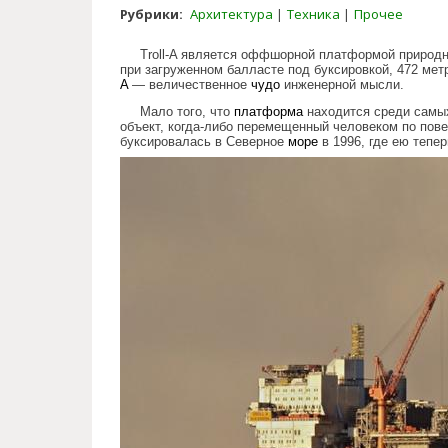
Рубрики:
Архитектура
Техника
Прочее
Troll-A является оффшорной платформой природно
при загруженном балласте под буксировкой, 472 метр
A
— величественное
чудо
инженерной мысли.
Мало того, что
платформа
находится среди самых
объект, когда-либо перемещенный человеком по пов
буксировалась в Северное
море
в 1996, где ею тепе
the_largest_facility_driven_man