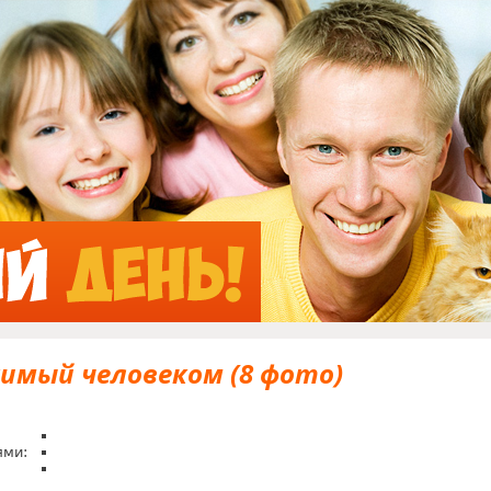
Jump to Navigation
имый человеком (8 фото)
ями: