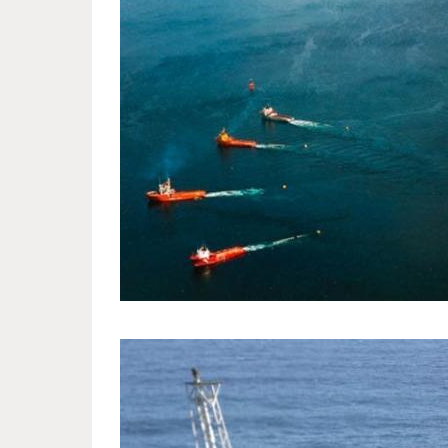
the_largest_facility_driven_man