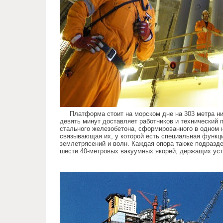
Платформа стоит на морском дне на 303 метра н
девять минут доставляет работников и технический 
стального железобетона, сформированного в одном 
связывающая их, у которой есть специальная функ
землетрясений и волн. Каждая опора также подразд
шести 40-метровых вакуумных якорей, держащих уст
the_largest_facility_driven_man