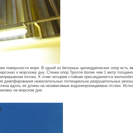
иже поверхности моря. В одной из бетонных цилиндрических опор есть
л
персонал к морскому дну. Стенки опор Тролля более чем 1 метр толщин
непрерывном потоке. К этим четырем стойкам присоединяется железобе
ция демпфирования нежелательных потенциально разрушительных резона
елена вдоль ее длины на независимые водонепроницаемые отсеки. Исп
ановку на морском дне.
_4.jpg