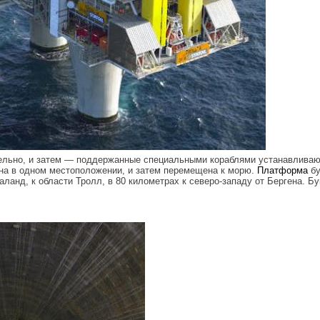
ельно, и затем — поддержанные специальными кораблями устанавлива
на в одном местоположении, и затем перемещена к морю.
Платформа
бу
аланд, к области Тролл, в 80 километрах к северо-западу от Бергена. Б
_3.jpg