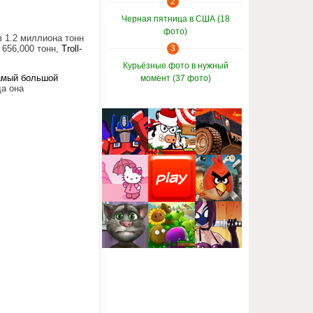
2
Черная пятница в США (18
фото)
в 1.2 миллиона тонн
 656,000 тонн,
Troll-
3
Курьёзные фото в нужный
амый большой
момент (37 фото)
да она