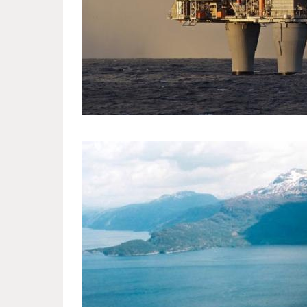
the_largest_facility_driven_man