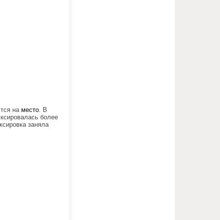
ются на
место
. В
ксировалась более
уксировка заняла