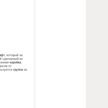
ифт
, который за
ой сделанный из
тонная
коробка
,
нсов от
ользуется
группа
из