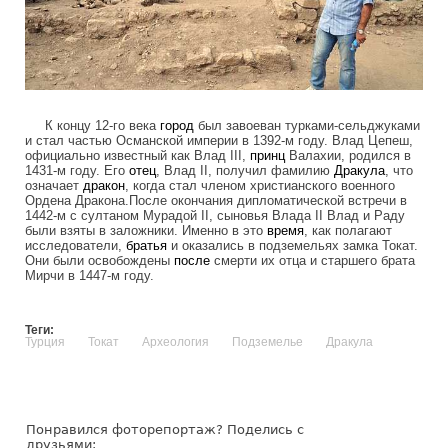
К концу 12-го века
город
был завоеван турками-сельджуками
и стал частью Османской империи в 1392-м году. Влад Цепеш,
официально известный как Влад III,
принц
Валахии, родился в
1431-м году. Его
отец
, Влад II, получил фамилию
Дракула
, что
означает
дракон
, когда стал членом христианского военного
Ордена Дракона.После окончания дипломатической встречи в
1442-м с султаном Мурадой II, сыновья Влада II Влад и Раду
были взяты в заложники. Именно в это
время
, как полагают
исследователи,
братья
и оказались в подземельях замка Токат.
Они были освобождены
после
смерти их отца и старшего брата
Мирчи в 1447-м году.
Теги:
Турция
Токат
Археология
Подземелье
Дракула
Понравился фоторепортаж? Поделись с
друзьями: