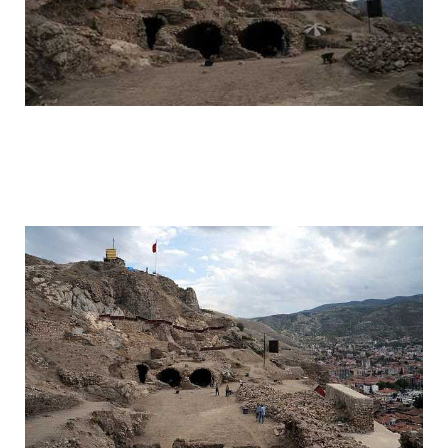
drakula_cave_1.jpg