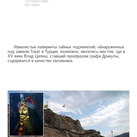
Путешествия
История
Извилистые лабиринты тайных подземелий, обнаруженных
под замком Токат в Турции, возможно, являлись местом, где в
XV веке Влад Цепеш, ставший прообразом графа Дракулы,
содержался в качестве заложника.
drakula_cave.jpg