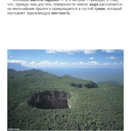
что, прежде чем достичь поверхности земли,
вода
рассыпается
на мельчайшие брызги и превращается в густой
туман
, который
окутывает окружающую
местность
.
tepuis_where_no_man_has_gone_before