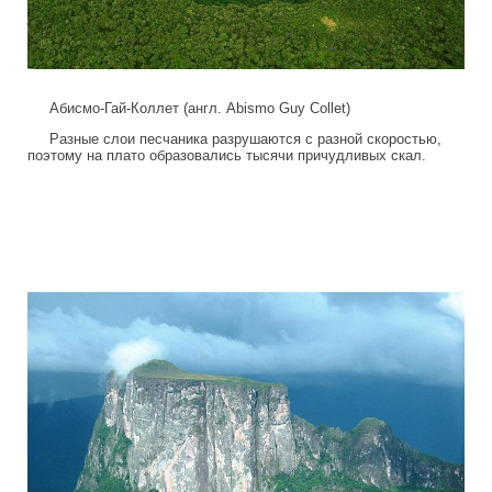
Абисмо-Гай-Коллет (англ. Abismo Guy Collet)
Разные слои песчаника разрушаются с разной скоростью,
поэтому на плато образовались тысячи причудливых скал.
tepuis_where_no_man_has_gone_before