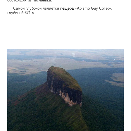
состоящих из песчаника.
Самой глубокой является
пещера
«Abismo Guy Collet»,
глубиной 671 м.
tepuis_where_no_man_has_gone_before