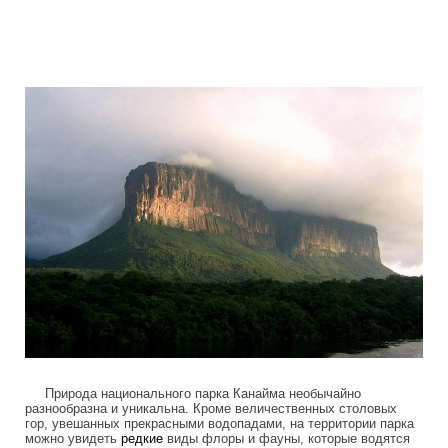
tepuis_where_no_man_has_gone_before
Природа национального парка Канайма необычайно
разнообразна и уникальна. Кроме величественных столовых
гор, увешанных прекрасными водопадами, на территории парка
можно увидеть
редкие
виды флоры и фауны, которые водятся