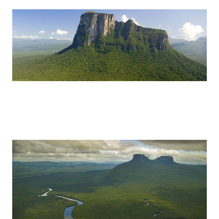
tepuis_where_no_man_has_gone_before