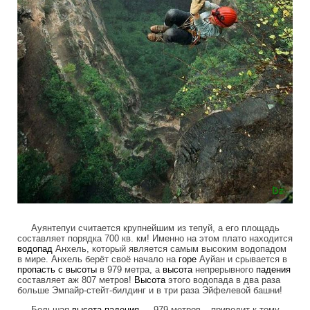
Ауянтепуи считается крупнейшим из тепуй, а его площадь
составляет порядка 700 кв. км! Именно на этом плато находится
водопад
Анхель, который является самым высоким водопадом
в мире. Анхель берёт своё начало на
горе
Ауйан и срывается в
пропасть
с высоты
в 979 метра, а
высота
непрерывного
падения
составляет аж 807 метров!
Высота
этого водопада в два раза
больше Эмпайр-стейт-билдинг и в три раза Эйфелевой башни!
Большая
высота
падения
— 979 метров – приводит к тому,