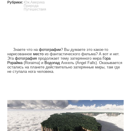
Рубрики:
Юж.Америка
Природа
Путешествия
Знаете что на
фотографии
? Вы думаете это какое-то
нарисованное
место
из фантастического фильма? А вот и нет.
Эта
фотография
продолжает тему затерянного мира
Гора
Рорайма
(Roraima) и
Водопад
Анхель (Angel Falls). Оказывается
остались на планете действительно затерянные миры, там где
не ступала нога человека.
tepuis_where_no_man_has_gone_before