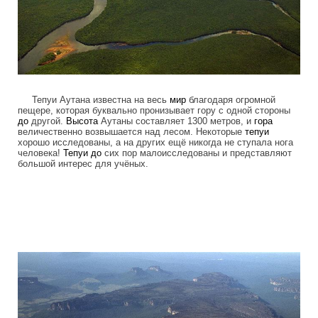
Тепуи Аутана известна на весь
мир
благодаря огромной
пещере, которая буквально пронизывает гору с одной стороны
до
другой.
Высота
Аутаны составляет 1300 метров, и
гора
величественно возвышается над лесом. Некоторые
тепуи
хорошо исследованы, а на других ещё никогда не ступала нога
человека!
Тепуи
до
сих пор малоисследованы и представляют
большой интерес для учёных.
tepuis_where_no_man_has_gone_before