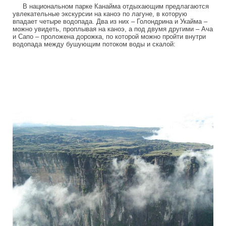
В национальном парке Канайма отдыхающим предлагаются
увлекательные экскурсии на каноэ по лагуне, в которую
впадает четыре водопада. Два из них – Голондрина и Укайма –
можно увидеть, проплывая на каноэ, а под двумя другими – Ача
и Сапо – проложена дорожка, по которой можно пройти внутри
водопада между бушующим потоком воды и скалой:
tepuis_where_no_man_has_gone_before