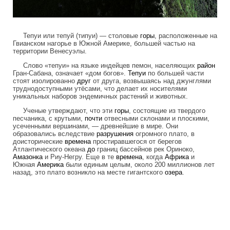
Тепуи или тепуй (типуи) — столовые
горы
, расположенные на
Гвианском нагорье в Южной Америке, большей частью на
территории Венесуэлы.
Слово «тепуи» на языке индейцев пемон, населяющих
район
Гран-Сабана, означает «дом богов».
Тепуи
по большей части
стоят изолированно
друг
от друга, возвышаясь над джунглями
труднодоступными утёсами, что делает их носителями
уникальных наборов эндемичных растений и животных.
Ученые утверждают, что эти
горы
, состоящие из твердого
песчаника, с крутыми,
почти
отвесными склонами и плоскими,
усеченными вершинами, — древнейшие в мире. Они
образовались вследствие
разрушения
огромного плато, в
доисторические
времена
простиравшегося от берегов
Атлантического океана
до
границ бассейнов рек Ориноко,
Амазонка
и Риу-Негру. Еще в те
времена
, когда
Африка
и
Южная
Америка
были единым целым, около 200 миллионов лет
назад, это плато возникло на месте гигантского
озера
.
tepuis_where_no_man_has_gone_before