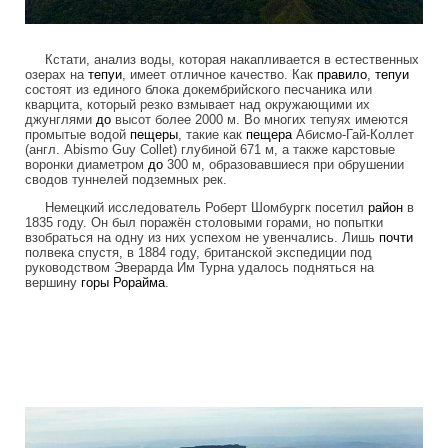
Кстати, анализ воды, которая накапливается в естественных
озерах на
тепуи
, имеет отличное качество. Как
правило
,
тепуи
состоят из единого блока докембрийского песчаника или
кварцита, который резко взмывает над окружающими их
джунглями
до
высот более 2000 м. Во многих тепуях имеются
промытые водой
пещеры
, такие как
пещера
Абисмо-Гай-Коллет
(англ. Abismo Guy Collet) глубиной 671 м, а также карстовые
воронки диаметром
до
300 м, образовавшиеся при обрушении
сводов туннелей подземных рек.
Немецкий исследователь Роберт Шомбургк посетил
район
в
1835 году. Он был поражён столовыми горами, но попытки
взобраться на одну из них успехом не увенчались. Лишь
почти
полвека спустя, в 1884 году, британской экспедиции под
руководством Эверарда Им Турна удалось подняться на
вершину
горы
Рорайма
.
tepuis_where_no_man_has_gone_before