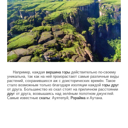
Например, каждая
вершина
горы
действительно по-своему
уникальна, так как на ней произрастают самые различные виды
растений, сохранившихся аж с доисторических времён. Такое
стало возможным только благодаря изоляции каждой
горы
друг
от друга. Большинство из скал стоят на приличном расстоянии
друг
от друга, возвышаясь над зелёным полотном джунглей.
Самые известные
скалы
: Ауятепуй,
Рорайма
и Аутана.
tepuis_where_no_man_has_gone_before