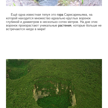
Ещё одна известная тепуя это
гора
Сарисариньяма, на
которой находится множество идеально круглых воронок
глубиной и диаметром в несколько сотен метров. На дне этих
воронок произрастают уникальные
растения
, которые больше не
встречаются нигде в мире!
tepuis_where_no_man_has_gone_before