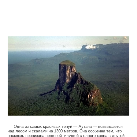
tepuis_where_no_man_has_gone_before
Одна из самых красивых тепуй — Аутана — возвышается
над лесом и скалами на 1300 метров. Она особенна тем, что
насквозь пронизана пещерой, идущей с одного конца в другой.