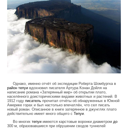
Однако, именно отчёт об экспедиции Роберта Шомбургка в
район
тепуи
вдохновил писателя Артура Конан Дойля на
написание романа «Затерянный мир» об открытии плато,
населённого доисторическими видами животных и растений. В
1912 году
писатель
прочитал отчёты об обнаруженных в Южной
Америке горах и был настолько впечатлён, что сел писать
новый роман. Описанное в книге затерянное в джунглях плато
действительно имеет много общего с
Тепуи
.
Во многих
тепуи
имеются карстовые воронки диаметром
до
300 м, образовавшиеся при обрушении сводов туннелей