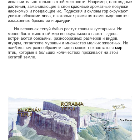
исключительно только в этой местности. Например, плотоядные
растения
, заманивающие в свои
красивые
ароматные ловушки
насекомых и поедающие их. Подножия и склоны гор окружают
увитые облаками
леса
, в которых яркими пятнами выделяются
изысканные бромелии и
орхидеи
.
На вершинах тепуй буйно растут травы и кустарники. Не
менее богат животный
мир
венесуэльского парка – здесь
встречаются обезьяны, разнообразных размеров и видов,
ягуары, гигантские муравьи и множество мелких животных. Но
наибольшим разнообразием видов может похвастаться
мир
птиц, которые в больших количествах проживают на этой
богатой земле.
tepuis_where_no_man_has_gone_before