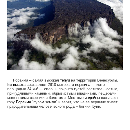
Рорайма – самая высокая
тепуи
на территории Венесуэлы.
Ее
высота
составляет 2810 метров, а
вершина
– плато
площадью 34 км² — сплошь покрыта густой растительностью,
причудливыми камнями, обрывистыми впадинами, пещерами,
маленькими озерами и болотами. Местные
индейцы
называют
гору
Рорайма
“пупом земли” и верят, что на ее вершине живет
прародительница человеческого рода – богиня Куин.
tepuis_where_no_man_has_gone_before