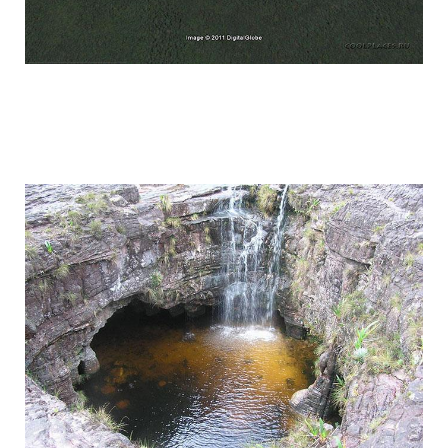
tepuis_where_no_man_has_gone_before