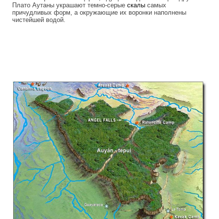
Плато Аутаны украшают темно-серые
скалы
самых
причудливых форм, а окружающие их воронки наполнены
чистейшей водой.
tepuis_where_no_man_has_gone_before