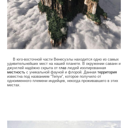
В юго-восточной части Венесуэлы находится одно из самых
удивительнейших мест на нашей планете. В окружении саванн и
джунглей надёжно скрыта от
глаз
людей изолированная
местность
с уникальной фауной и флорой. Данная
территория
известна под названием “Тепуи”, которое получило от
одноименного племени индейцев, некогда проживавшего в этих
местах.
tepuis_where_no_man_has_gone_before