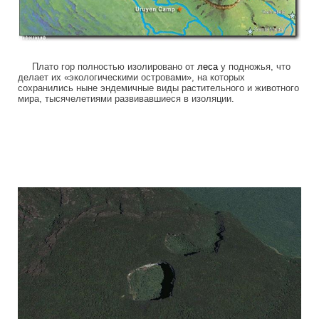
Плато гор полностью изолировано от
леса
у подножья, что
делает их «экологическими островами», на которых
сохранились ныне эндемичные виды растительного и животного
мира, тысячелетиями развивавшиеся в изоляции.
tepuis_where_no_man_has_gone_before