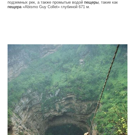
подземных рек, а также промытые водой
пещеры
, такие как
пещера
«Abismo Guy Collet» глубиной 671 м.
tepuis_where_no_man_has_gone_before